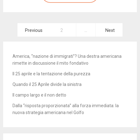
Paginazione
Previous
2
…
Next
degli
articoli
America, “nazione di immigrati”? Una destra americana
rimette in discussione il mito fondativo
Il 25 aprile e la tentazione della purezza
Quando il 25 Aprile divide la sinistra
Il campo largo e il non detto
Dalla “risposta proporzionata” alla forza immediata: la
nuova strategia americana nel Golfo