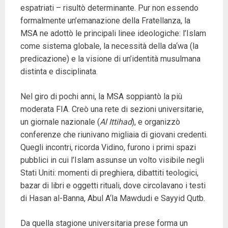
espatriati – risultò determinante. Pur non essendo
formalmente un’emanazione della Fratellanza, la
MSA ne adottò le principali linee ideologiche: l’Islam
come sistema globale, la necessità della da‘wa (la
predicazione) e la visione di un’identità musulmana
distinta e disciplinata.
Nel giro di pochi anni, la MSA soppiantò la più
moderata FIA. Creò una rete di sezioni universitarie,
un giornale nazionale (
Al Ittihad
), e organizzò
conferenze che riunivano migliaia di giovani credenti.
Quegli incontri, ricorda Vidino, furono i primi spazi
pubblici in cui l’Islam assunse un volto visibile negli
Stati Uniti: momenti di preghiera, dibattiti teologici,
bazar di libri e oggetti rituali, dove circolavano i testi
di Hasan al-Banna, Abul A‘la Mawdudi e Sayyid Qutb.
Da quella stagione universitaria prese forma un