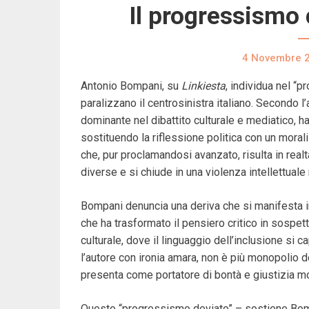
Il progressismo 
4 Novembre 
Antonio Bompani, su
Linkiesta
, individua nel “
paralizzano il centrosinistra italiano. Secondo 
dominante nel dibattito culturale e mediatico, ha 
sostituendo la riflessione politica con un moral
che, pur proclamandosi avanzato, risulta in realt
diverse e si chiude in una violenza intellettuale
Bompani denuncia una deriva che si manifesta in tu
che ha trasformato il pensiero critico in sospetto
culturale, dove il linguaggio dell’inclusione si 
l’autore con ironia amara, non è più monopolio de
presenta come portatore di bontà e giustizia mo
Questo “progressismo deviato” – sostiene Bomp