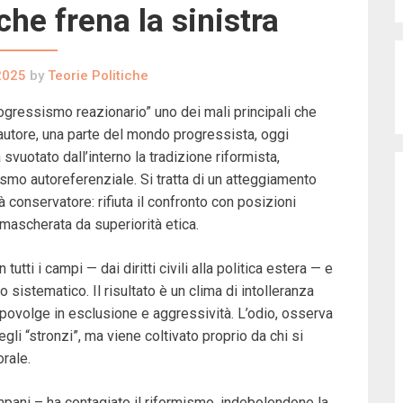
che frena la sinistra
2025
by
Teorie Politiche
progressismo reazionario” uno dei mali principali che
l’autore, una parte del mondo progressista, oggi
svuotato dall’interno la tradizione riformista,
ismo autoreferenziale. Si tratta di un atteggiamento
à conservatore: rifiuta il confronto con posizioni
 mascherata da superiorità etica.
tti i campi — dai diritti civili alla politica estera — e
 sistematico. Il risultato è un clima di intolleranza
capovolge in esclusione e aggressività. L’odio, osserva
gli “stronzi”, ma viene coltivato proprio da chi si
rale.
ani – ha contagiato il riformismo, indebolendone la