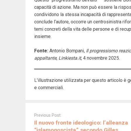
capacità di azione. Ma non può essere la risposta
condividono la stessa incapacità di rappresentar
conclude l’autore, occorre un centrosinistra rif
temi concreti della vita delle persone e di recup
insieme.
Fonte:
Antonio Bompani,
Il progressismo reazio
appaltante
,
Linkiesta.it
, 4 novembre 2025.
L'illustrazione utilizzata per questo articolo è g
e commerciali.
Post
navigation
Previous Post:
Il nuovo fronte ideologico: l’alleanza
“islamogoscista” secondo Gilles