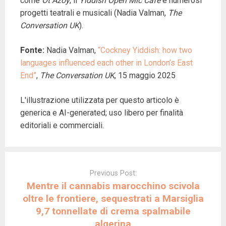
come
Ot Azoy
, il
Yiddish Open Mic Café
e numerosi
progetti teatrali e musicali (Nadia Valman,
The
Conversation UK
).
Fonte:
Nadia Valman,
“Cockney Yiddish: how two
languages influenced each other in London’s East
End”
,
The Conversation UK
, 15 maggio 2025
L'illustrazione utilizzata per questo articolo è
generica e AI-generated; uso libero per finalità
editoriali e commerciali.
Post
navigation
Previous Post:
Mentre il cannabis marocchino scivola
oltre le frontiere, sequestrati a Marsiglia
9,7 tonnellate di crema spalmabile
algerina