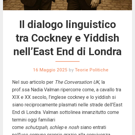
Il dialogo linguistico
tra Cockney e Yiddish
nell’East End di Londra
16 Maggio 2025
by
Teorie Politiche
Nel suo articolo per
The Conversation UK
, la
prof.ssa Nadia Valman ripercorre come, a cavallo tra
XIX e XX secolo, l’inglese cockney e lo yiddish si
siano reciprocamente plasmati nelle strade dell’East
End di Londra. Valman sottolinea innanzitutto come
termini oggi familiari
come
schutzpah
,
schlep
e
nosh
siano entrati
nell’uso comune proprio grazie alla convivenza