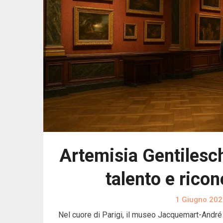
Artemisia Gentileschi
talento e rico
1 Giugno 202
Nel cuore di Parigi, il museo Jacquemart-André