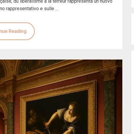
ançaise, du libéralisme à la terreur rappresenta un nuovo
rno rappresentativo e sulle …
nue Reading