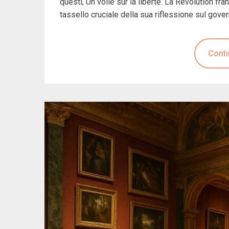
questi, Un voile sur la liberté. La Révolution fr
tassello cruciale della sua riflessione sul gove
Conti