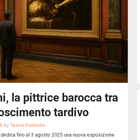
, la pittrice barocca tra
noscimento tardivo
5
by
Teorie Politiche
 dedica fino al 3 agosto 2025 una nuova esposizione